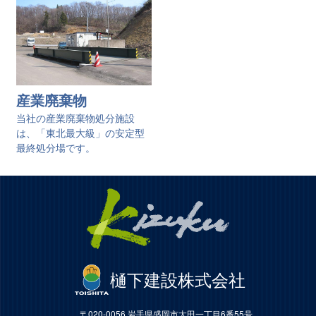
産業廃棄物
当社の産業廃棄物処分施設
は、「東北最大級」の安定型
最終処分場です。
樋󠄀下建設株式会社
〒020-0056 岩手県盛岡市太田一丁目6番55号