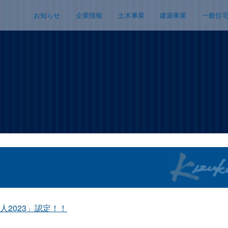
お知らせ
企業情報
土木事業
建築事業
一般住
人2023」認定！！