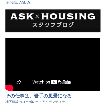
樋󠄀下建設のSDGs
その仕事は、岩手の風景になる
樋󠄀下建設のコーポレートアイデンティティ