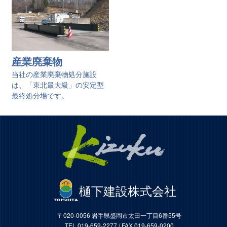
産業廃棄物
当社の産業廃棄物処分施設
は、「東北最大級」の安定型
最終処分場です。
樋󠄀下建設株式会社
〒020-0056 岩手県盛岡市太田一丁目6番55号
TEL 019-659-2277 / FAX 019-659-0200