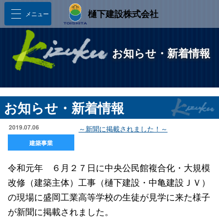
樋󠄀下建設株式会社
メニュー
お知らせ・新着情報
お知らせ・新着情報
2019.07.06
～新聞に掲載されました！～
建築事業
令和元年 ６月２７日に中央公民館複合化・大規模
改修（建築主体）工事（樋下建設・中亀建設ＪＶ）
の現場に盛岡工業高等学校の生徒が見学に来た様子
が新聞に掲載されました。