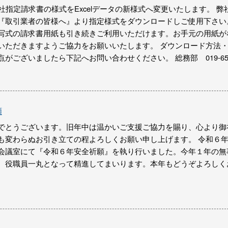
社指定請求書の様式をExcelデータの新様式へ変更いたします。 弊
『取引業者の皆様へ』より指定様式をダウンロードしご使用下さい
写式の請求書用紙も引き続きご利用いただけます。お手元の用紙が
いただきますようご協力をお願いいたします。 ダウンロード方法
がございましたら下記へお問い合わせください。 総務部 019-65
願
でとうございます。旧年中は温かいご支援ご協力を賜り、心より御
も変わらぬお引き立ての程よろしくお願い申し上げます。 令和６
会議室にて『令和６年安全祈願』を執り行いました。今年１年の無
、役職員一丸となって精進してまいります。本年もどうぞよろしく