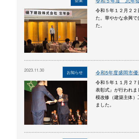
令和５年度 忘年
企業
令和５年１２月２２
た。華やかな余興で
た。
2023.11.30
令和5年度盛岡市
お知らせ
令和５年１１月２７
表彰式』が行われま
模改修（建築主体）
ました。