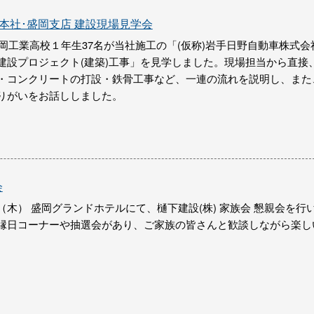
)本社･盛岡支店 建設現場見学会
盛岡工業高校１年生37名が当社施工の「(仮称)岩手日野自動車株式会
建設プロジェクト(建築)工事」を見学しました。現場担当から直接
・コンクリートの打設・鉄骨工事など、一連の流れを説明し、また
りがいをお話ししました。
会
木） 盛岡グランドホテルにて、樋下建設(株) 家族会 懇親会を行
縁日コーナーや抽選会があり、ご家族の皆さんと歓談しながら楽し
。