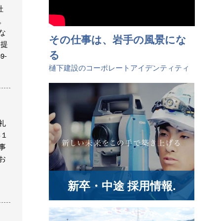
社
。
な
その仕事は、岩手の風景にな
・提
る
9-
樋󠄀下建設のコーポレートアイデンティティ
礼
年１
事
お
新卒・中途 採用情報.