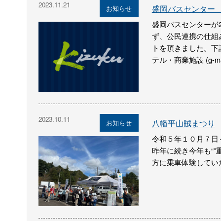
2023.11.21
盛岡バスセンター 
お知らせ
盛岡バスセンターが
ず、公民連携の仕組
トを頂きました。下
テル・商業施設 (g-mar
2023.10.11
八幡平山賊まつり
お知らせ
令和５年１０月７日
昨年に続き今年も“
方に乗車体験してい