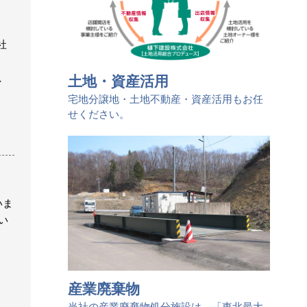
社
、
、
土地・資産活用
宅地分譲地・土地不動産・資産活用もお任
せください。
いま
い
産業廃棄物
当社の産業廃棄物処分施設は、「東北最大