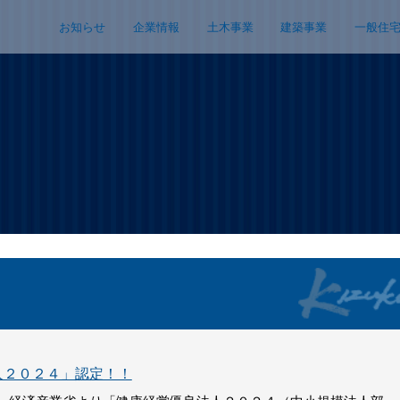
お知らせ
企業情報
土木事業
建築事業
一般住
人２０２４」認定！！