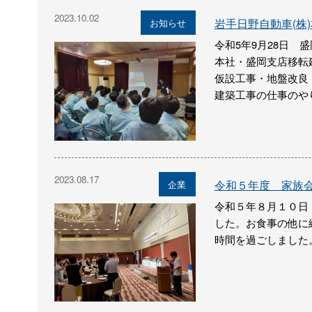
2023.10.02
岩手日野自動車(株
お知らせ
令和5年9月28日 
本社・盛岡支店移転
仮設工事・地盤改良
建築工事の仕事のや
2023.08.17
令和５年度 家族
企業
令和５年８月１０日（
した。お食事の他に
時間を過ごしました