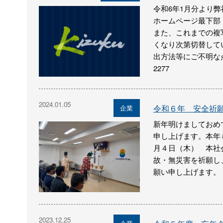
令和6年1月分より弊
ホームページ最下部
また、これまでの複
くなり次第切替して
出方法等にご不明な点
2277
2024.01.05
令和６年 安全祈
企業
新年明けましておめ
申し上げます。本年
月４日（木） 本社
故・無災害を祈願し
願い申し上げます。
2023.12.25