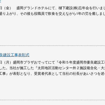
会
日（金） 盛岡グランドホテルにて、樋下建設(株)忘年会を行いま
盛り上がり、その後も役職員で飲食を交えながら1年の労を癒しま
優良建設工事表彰式
日（月）盛岡市プラザおでってにて『令和５年度盛岡市優良建設工
した。当社が施工した『太田地区活動センター外２施設複合化・大
工事』が表彰となり、受賞者代表として当社の社長があいさつを述