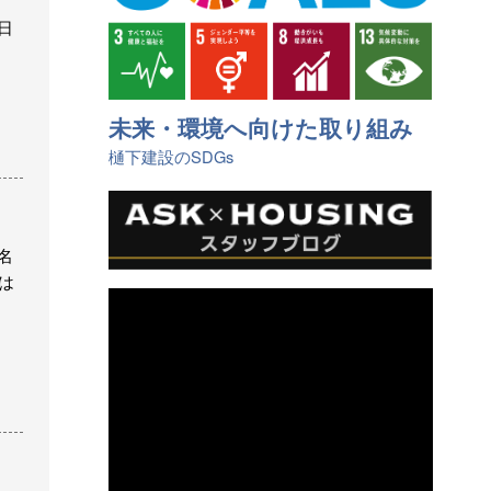
日
未来・環境へ向けた取り組み
樋󠄀下建設のSDGs
名
は