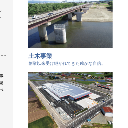
し
し
土木事業
創業以来受け継がれてきた確かな自信。
事
規
べ