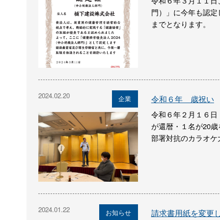
令和６年３月１１日
門）」に今年も認定
までとなります。
2024.02.20
令和６年 歳祝い
企業
令和６年２月１６日
が還暦・１名が20
部署対抗のカラオケ
2024.01.22
請求書用紙を変更
お知らせ